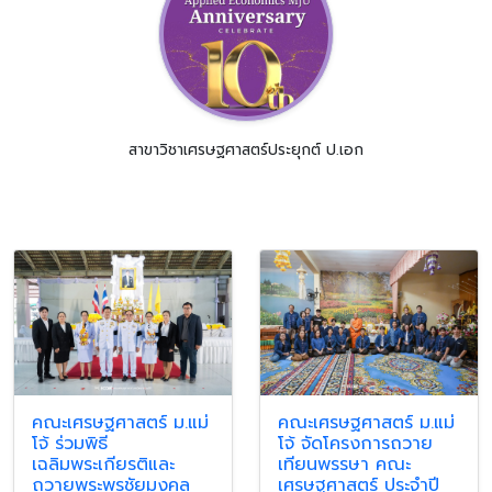
สาขาวิชาเศรษฐศาสตร์ประยุกต์ ป.เอก
คณะเศรษฐศาสตร์ ม.แม่
คณะเศรษฐศาสตร์ ม.แม่
โจ้ ร่วมพิธี
โจ้ จัดโครงการถวาย
เฉลิมพระเกียรติและ
เทียนพรรษา คณะ
ถวายพระพรชัยมงคล
เศรษฐศาสตร์ ประจำปี