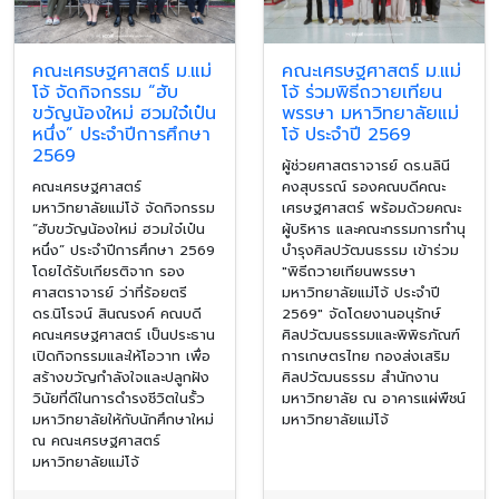
คณะเศรษฐศาสตร์ ม.แม่
คณะเศรษฐศาสตร์ ม.แม่
โจ้ จัดกิจกรรม “ฮับ
โจ้ ร่วมพิธีถวายเทียน
ขวัญน้องใหม่ ฮวมใจ๋เป๋น
พรรษา มหาวิทยาลัยแม่
หนึ่ง” ประจำปีการศึกษา
โจ้ ประจำปี 2569
2569
ผู้ช่วยศาสตราจารย์ ดร.นลินี
คณะเศรษฐศาสตร์
คงสุบรรณ์ รองคณบดีคณะ
มหาวิทยาลัยแม่โจ้ จัดกิจกรรม
เศรษฐศาสตร์ พร้อมด้วยคณะ
“ฮับขวัญน้องใหม่ ฮวมใจ๋เป๋น
ผู้บริหาร และคณะกรรมการทำนุ
หนึ่ง” ประจำปีการศึกษา 2569
บำรุงศิลปวัฒนธรรม เข้าร่วม
โดยได้รับเกียรติจาก รอง
"พิธีถวายเทียนพรรษา
ศาสตราจารย์ ว่าที่ร้อยตรี
มหาวิทยาลัยแม่โจ้ ประจำปี
ดร.นิโรจน์ สินณรงค์ คณบดี
2569" จัดโดยงานอนุรักษ์
คณะเศรษฐศาสตร์ เป็นประธาน
ศิลปวัฒนธรรมและพิพิธภัณฑ์
เปิดกิจกรรมและให้โอวาท เพื่อ
การเกษตรไทย กองส่งเสริม
สร้างขวัญกำลังใจและปลูกฝัง
ศิลปวัฒนธรรม สำนักงาน
วินัยที่ดีในการดำรงชีวิตในรั้ว
มหาวิทยาลัย ณ อาคารแผ่พืชน์
มหาวิทยาลัยให้กับนักศึกษาใหม่
มหาวิทยาลัยแม่โจ้
ณ คณะเศรษฐศาสตร์
มหาวิทยาลัยแม่โจ้