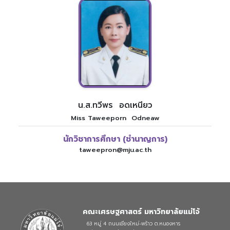
น.ส.ทวีพร อดเหนียว
Miss Taweeporn Odneaw
นักวิชาการศึกษา (ชำนาญการ)
taweepron@mju.ac.th
คณะเศรษฐศาสตร์ มหาวิทยาลัยแม่โจ้
63 หมู่ 4 ถนนเชียงใหม่-พร้าว ต.หนองหาร