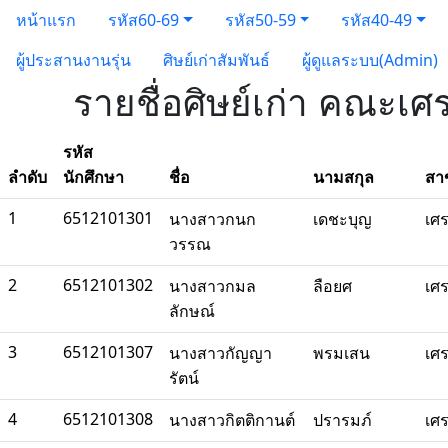
หน้าแรก
รหัส60-69
รหัส50-59
รหัส40-49
ผู้ประสานงานรุ่น
ศิษย์เก่าสัมพันธ์
ผู้ดูแลระบบ(Admin)
รายชื่อศิษย์เก่า คณะเศ
รหัส
ลำดับ
นักศึกษา
ชื่อ
นามสกุล
สา
1
6512101301
นางสาวกนก
เดชะบุญ
เศ
วรรณ
2
6512101302
นางสาวกมล
ลือยศ
เศ
ลักษณ์
3
6512101307
นางสาวกัญญา
พรมเสน
เศ
รัตน์
4
6512101308
นางสาวกิตติกานต์
ปรารมภ์
เศ