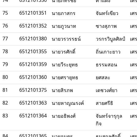
74
6512101350
นายภัทรชัย
คำแดง
เศ
75
6512101351
นายภาสกร
จันทร์เขียว
เศ
76
6512101352
นายภูวนาท
ซางสุภาพ
เศ
77
6512101380
นายวรวรรธน์
วรกรวิบูลศิลป์
เศ
78
6512101355
นายวรศักดิ์
ถิ่นเกาะยาว
เศ
79
6512101359
นายวีระยุทธ
ธรรมสอน
เศ
80
6512101360
นายศรายุทธ
ยศสละ
เศ
81
6512101375
นายสิรภพ
เดชวงศ์ยา
เศ
82
6512101363
นายหาญณรงค์
สายศรีธิ
เศ
83
6512101364
นายอธิพงศ์
จันทร์จารุกุล
เศ
กิจ
84
6512101365
นายอนุตร
ธนสกุลศักดิ์
เศ