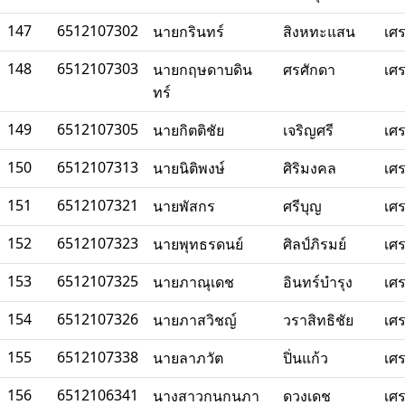
147
6512107302
นายกรินทร์
สิงหทะแสน
เศ
148
6512107303
นายกฤษดาบดิน
ศรศักดา
เศ
ทร์
149
6512107305
นายกิตติชัย
เจริญศรี
เศ
150
6512107313
นายนิติพงษ์
ศิริมงคล
เศ
151
6512107321
นายพัสกร
ศรีบุญ
เศ
152
6512107323
นายพุทธรดนย์
ศิลป์ภิรมย์
เศ
153
6512107325
นายภาณุเดช
อินทร์บำรุง
เศ
154
6512107326
นายภาสวิชญ์
วราสิทธิชัย
เศ
155
6512107338
นายลาภวัต
ปิ่นแก้ว
เศ
156
6512106341
นางสาวกนกนภา
ดวงเดช
เศ