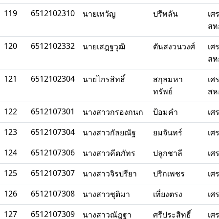
119
6512102310
นายเทวัญ
ปรีพลัน
เศ
สห
120
6512102332
นายเสฎฐวุฒิ
ตันสงวนวงศ์
เศ
สห
121
6512102304
นายไกรสิทธิ์
สกุลมหา
เศ
ทรัพย์
สห
122
6512107301
นางสาวกรองกนก
ป้อมคำ
เศ
123
6512107304
นางสาวกัลยณัฐ
ยมจันทร์
เศ
124
6512107306
นางสาวคีตภัทร
ปลูกชาลี
เศ
125
6512107307
นางสาวจิรปรียา
ปริกเพชร
เศ
126
6512107308
นางสาวชุติมา
เที่ยงตรง
เศ
127
6512107309
นางสาวณัฎฐา
ศรีประสิทธิ์
เศ