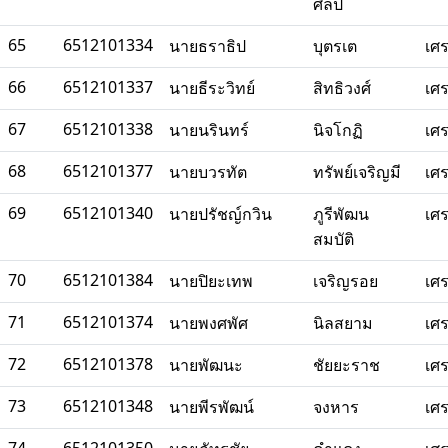
ศิลป
65
6512101334
นายธราธิป
บุตรเต
เศ
66
6512101337
นายธีระวิทย์
สิทธิวงศ์
เศ
67
6512101338
นายนรินทร์
นิจโกฏิ
เศ
68
6512101377
นายบวรทัต
ทรัพย์เจริญมี
เศ
69
6512101340
นายปรัชญ์กวิน
ภูรีพัฒน
เศ
สมบัติ
70
6512101384
นายปิยะเทพ
เจริญรอย
เศ
71
6512101374
นายพงศพัศ
นิลสยาม
เศ
72
6512101378
นายพัฒนะ
ชัยยะราช
เศ
73
6512101348
นายพีรพัฒน์
จงหาร
เศ