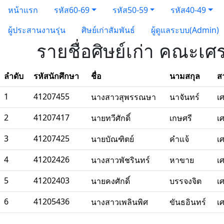
หน้าแรก
รหัส60-69
รหัส50-59
รหัส40-49
ผู้ประสานงานรุ่น
ศิษย์เก่าสัมพันธ์
ผู้ดูแลระบบ(Admin)
รายชื่อศิษย์เก่า คณะเศ
ลำดับ
รหัสนักศึกษา
ชื่อ
นามสกุล
ส
1
41207455
นางสาวสุพรรณษา
นาจันทร์
เ
2
41207417
นายทวีศักดิ์
เกษศรี
เ
3
41207425
นายบัณฑิตย์
คำแจ้
เ
4
41202426
นางสาวพัชรินทร์
หาขาย
เ
5
41202403
นายคงศักดิ์
บรรจงจิต
เ
6
41205436
นางสาวเพลินพิศ
ขันธอินทร์
เ