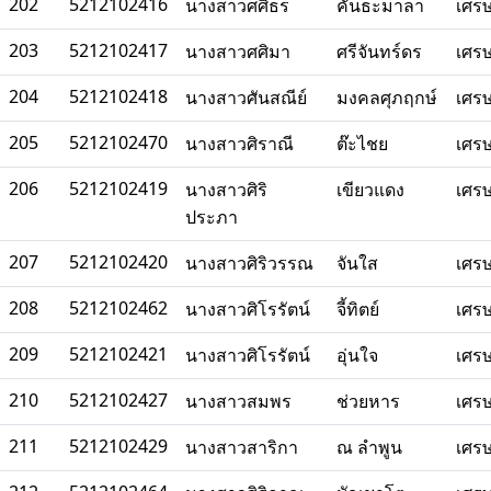
202
5212102416
นางสาวศศิธร
คันธะมาลา
เศร
203
5212102417
นางสาวศศิมา
ศรีจันทร์ดร
เศร
204
5212102418
นางสาวศันสณีย์
มงคลศุภฤกษ์
เศร
205
5212102470
นางสาวศิราณี
ต๊ะไชย
เศร
206
5212102419
นางสาวศิริ
เขียวแดง
เศร
ประภา
207
5212102420
นางสาวศิริวรรณ
จันใส
เศร
208
5212102462
นางสาวศิโรรัตน์
จี้ทิตย์
เศร
209
5212102421
นางสาวศิโรรัตน์
อุ่นใจ
เศร
210
5212102427
นางสาวสมพร
ช่วยหาร
เศร
211
5212102429
นางสาวสาริกา
ณ ลำพูน
เศร