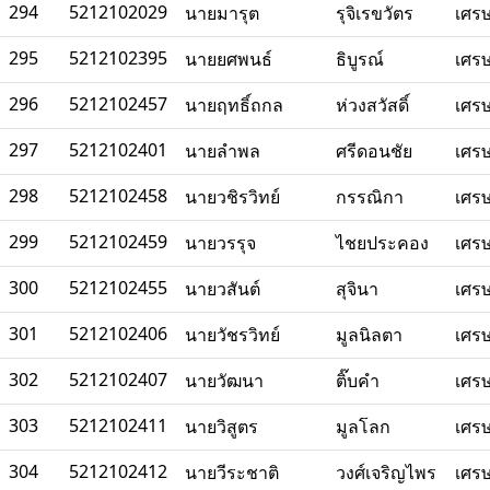
294
5212102029
นายมารุต
รุจิเรขวัตร
เศร
295
5212102395
นายยศพนธ์
ธิบูรณ์
เศร
296
5212102457
นายฤทธิ์ถกล
ห่วงสวัสดิ์
เศร
297
5212102401
นายลำพล
ศรีดอนชัย
เศร
298
5212102458
นายวชิรวิทย์
กรรณิกา
เศร
299
5212102459
นายวรรุจ
ไชยประคอง
เศร
300
5212102455
นายวสันต์
สุจินา
เศร
301
5212102406
นายวัชรวิทย์
มูลนิลตา
เศร
302
5212102407
นายวัฒนา
ติ๊บคำ
เศร
303
5212102411
นายวิสูตร
มูลโลก
เศร
304
5212102412
นายวีระชาติ
วงศ์เจริญไพร
เศร