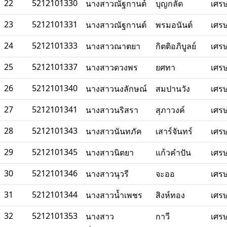
22
5212101330
นางสาวณัฐกานต์
บุญกลัด
เศร
23
5212101331
นางสาวณัฐกานต์
พรมอนันต์
เศร
24
5212101333
นางสาวณาตยา
กิตติอภิบูลย์
เศร
25
5212101337
นางสาวดวงพร
ยศทา
เศร
26
5212101340
นางสาวนงลักษณ์
สมปานวัง
เศร
27
5212101341
นางสาวนริสรา
สุภาวงค์
เศร
28
5212101343
นางสาวนันทภัค
เสาร์จันทร์
เศร
29
5212101345
นางสาวนิตยา
แก้วคำปัน
เศร
30
5212101346
นางสาวนุวรี
จะออ
เศร
31
5212101344
นางสาวน้ำเพชร
สิงห์ทอง
เศร
32
5212101353
นางสาว
กาวี
เศร