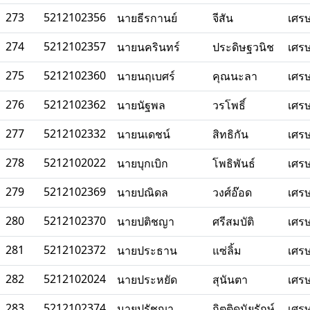
273
5212102356
นายธีรกานย์
จีสัน
เศร
274
5212102357
นายนครินทร์
ประดิษฐวนิช
เศร
275
5212102360
นายนฤเบศร์
คุณนะลา
เศร
276
5212102362
นายนัฐพล
วรโพธิ์
เศร
277
5212102332
นายนเดชน์
สิทธิกัน
เศร
278
5212102022
นายบุกเบิก
โพธิพันธ์
เศร
279
5212102369
นายปณิดล
วงศ์อ๊อด
เศร
280
5212102370
นายปติชญา
ศรีสมบัติ
เศร
281
5212102372
นายประธาน
แซ่ลิ้ม
เศร
282
5212102024
นายประหยัด
สุนันตา
เศร
283
5212102374
นายปรัชญา
กิตติดนัยรักษ์
เศร