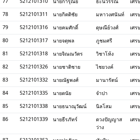
77
5212101310
นายการุณย์
ธะนีวรรณ์
เศร
78
5212101311
นายกิตติชัย
มหาวงศนันท์
เศร
79
5212101316
นายคมศักดิ์
ดุษณีย์วงศ์
เศร
80
5212101317
นายจตุพล
ภูชมศรี
เศร
81
5212101318
นายจิณณวัตร
วิชาโห้ง
เศร
82
5212101326
นายชาติชาย
ไชยวงค์
เศร
83
5212101332
นายณัฐพงศ์
มานารัตน์
เศร
84
5212101335
นายดนัย
จำปา
เศร
85
5212101338
นายธนาณุวัฒน์
นิลโสม
เศร
86
5212101339
นายธีรภัทร์
ดวงปัญญาส
เศร
ว่าง