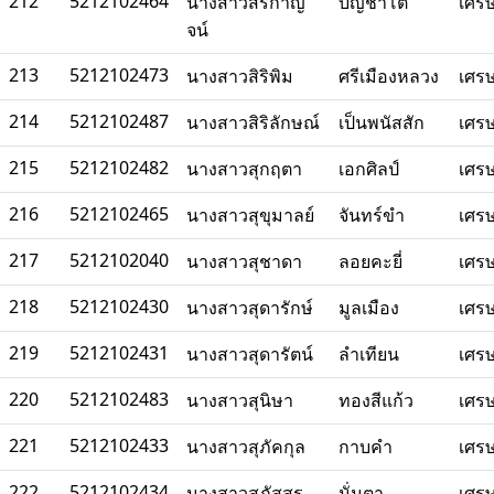
212
5212102464
นางสาวสิริกาญ
บัญชาโต
เศร
จน์
213
5212102473
นางสาวสิริพิม
ศรีเมืองหลวง
เศร
214
5212102487
นางสาวสิริลักษณ์
เป็นพนัสสัก
เศร
215
5212102482
นางสาวสุกฤตา
เอกศิลป์
เศร
216
5212102465
นางสาวสุขุมาลย์
จันทร์ขำ
เศร
217
5212102040
นางสาวสุชาดา
ลอยคะยี่
เศร
218
5212102430
นางสาวสุดารักษ์
มูลเมือง
เศร
219
5212102431
นางสาวสุดารัตน์
ลำเทียน
เศร
220
5212102483
นางสาวสุนิษา
ทองสีแก้ว
เศร
221
5212102433
นางสาวสุภัคกุล
กาบคำ
เศร
222
5212102434
นางสาวสุภัสสร
นั่นตา
เศร