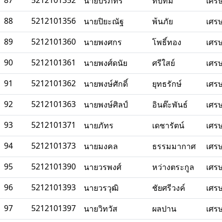
87
5212101352
นายปรภัทร
ทับทิม
เศร
88
5212101356
นายปิยะณัฐ
พ้นภัย
เศร
89
5212101360
นายพงศกร
โพธิ์ทอง
เศร
90
5212101361
นายพงศ์ดนัย
ศรีใสย์
เศร
91
5212101362
นายพงษ์ศักดิ์
ยุทธรักษ์
เศร
92
5212101363
นายพงษ์ศิลป์
อินต๊ะพันธ์
เศร
93
5212101371
นายภัทร
เดชารัตน์
เศร
94
5212101373
นายมงคล
ธรรมมากาศ
เศร
95
5212101390
นายวรพงศ์
หว่างตระกูล
เศร
96
5212101393
นายวรวุฒิ
ชัยศรีวงค์
เศร
97
5212101397
นายวิทวัส
ผลปาน
เศร