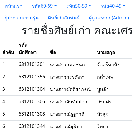
หน้าแรก
รหัส60-69
รหัส50-59
รหัส40-49
ผู้ประสานงานรุ่น
ศิษย์เก่าสัมพันธ์
ผู้ดูแลระบบ(Admin)
รายชื่อศิษย์เก่า คณะเศ
รหัส
ลำดับ
นักศึกษา
ชื่อ
นามสกุล
1
6312101301
นางสาวกมลชนก
วัดศรีทานัง
2
6312101356
นางสาวกรรณิกา
กล่ำเทพ
3
6312101304
นางสาวขัตติยาภรณ์
ปู่หล้า
4
6312101306
นางสาวจันทัปปภา
ภิรมศรี
5
6312101308
นางสาวณัฐฐาวดี
บัวสุข
6
6312101344
นางสาวณัฐธิตา
วิทยา