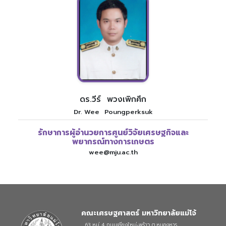
ดร.วีร์ พวงเพิกศึก
Dr. Wee Poungperksuk
รักษาการผู้อำนวยการศูนย์วิจัยเศรษฐกิจและ
พยากรณ์ทางการเกษตร
wee@mju.ac.th
คณะเศรษฐศาสตร์ มหาวิทยาลัยแม่โจ้
63 หมู่ 4 ถนนเชียงใหม่-พร้าว ต.หนองหาร