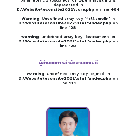
parameter #3 ($subject) of type array|string is
deprecated in
D:\Website\econsite2022\core.php
on line
484
Warning
: Undefined array key "fistNameEn" in
D:\Website\econsite2022\staff\index.php
on
line
128
Warning
: Undefined array key "lastNameEn" in
D:\Website\econsite2022\staff\index.php
on
line
128
ผู้อำนวยการสำนักงานคณบดี
Warning
: Undefined array key "e_mail" in
D:\Website\econsite2022\staff\index.php
on
line
141