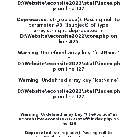
D:\Website\econsite2022\staff\index.ph
p
on line
127
Deprecated
: str_replace(): Passing null to
parameter #3 ($subject) of type
array|string is deprecated in
D:\Website\econsite2022\core.php
on
line
475
Warning
: Undefined array key "firstName"
in
D:\Website\econsite2022\staff\index.ph
p
on line
127
Warning
: Undefined array key "lastName"
in
D:\Website\econsite2022\staff\index.ph
p
on line
127
Warning
: Undefined array key "titlePosition" in
D:\Website\econsite2022\staff\index.php
on
line
128
Deprecated
: str_replace(): Passing null to