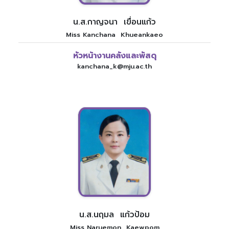
น.ส.กาญจนา เขื่อนแก้ว
Miss Kanchana Khueankaeo
หัวหน้างานคลังและพัสดุ
kanchana_k@mju.ac.th
น.ส.นฤมล แก้วป้อม
Miss Naruemon Kaewpom