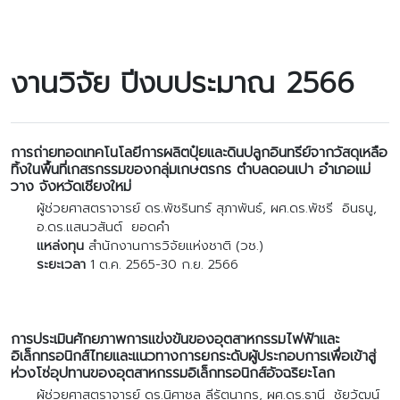
งานวิจัย ปีงบประมาณ 2566
การถ่ายทอดเทคโนโลยีการผลิตปุ๋ยและดินปลูกอินทรีย์จากวัสดุเหลือ
ทิ้งในพื้นที่เกสรกรรมของกลุ่มเกษตรกร ตำบลดอนเปา อำเภอแม่
วาง จังหวัดเชียงใหม่
ผู้ช่วยศาสตราจารย์ ดร.พัชรินทร์ สุภาพันธ์, ผศ.ดร.พัชรี อินธนู,
อ.ดร.แสนวสันต์ ยอดคำ
แหล่งทุน
สำนักงานการวิจัยแห่งชาติ (วช.)
ระยะเวลา
1 ต.ค. 2565-30 ก.ย. 2566
การประเมินศักยภาพการแข่งขันของอุตสาหกรรมไฟฟ้าและ
อิเล็กทรอนิกส์ไทยและแนวทางการยกระดับผู้ประกอบการเพื่อเข้าสู่
ห่วงโซ่อุปทานของอุตสาหกรรมอิเล็กทรอนิกส์อัจฉริยะโลก
ผู้ช่วยศาสตราจารย์ ดร.นิศาชล ลีรัตนากร, ผศ.ดร.ธานี ชัยวัฒน์