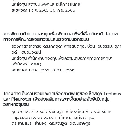
แหล่งทุน
สถาบันไฟฟ้าและอิเล็กทรอนิกส์
ระยะเวลา
1 ธ.ค. 2565-30 ก.ย. 2566
การพัฒนาตัวแบบกองทุนเพื่อพัฒนาอาชีพที่เชื่อมโยงกับโอกาส
ทางการศึกษาของเยาวชนและแรงงานนอกระบบ
รองศาสตราจารย์ ดร.เกศสุดา สิทธิสันติกุล, ชีวัน ขันธรรม, สุภา
วดี ตันธนวัฒน์
แหล่งทุน
สำนักงานกองทุนเพื่อความเสมอภาคทางการศึกษา
(สำนักงาน กสศ.)
ระยะเวลา
1 ต.ค. 2565-18 ก.ย. 2566
โครงการเก็บรวบรวมและคัดเลือกสายพันธุ์ของเห็ดสกุล Lentinus
และ Pleurotus เพื่อส่งเสริมการเพาะเห็ดอย่างยั่งยืนในกลุ่ม
วิสาหกิจชุมชน
ผู้ช่วยศาสตราจารย์ ดร.ขนิษฐา เสถียรพีระกุล, ดร.นครินทร์
สุวรรณราช, ดร.จตุรงค์ คำหล้า, ศ.เกียรติคุณ
ดร.สายสมร ลำยอง, ดร.สัณฐิติ วัฒนราษฎร์