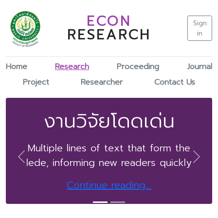
ECON
Sign
RESEARCH
in
Home
Research
Proceeding
Journal
Project
Researcher
Contact Us
งานวิจัยโดดเด่น
Multiple lines of text that form the
lede, informing new readers quickly
Previous
Next
Continue reading...