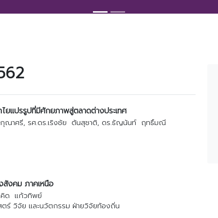
2562
ำไยแปรรูปที่มีศักยภาพสู่ตลาดต่างประเทศ
กุณาศรี, รศ.ดร.เริงชัย ตันสุชาติ, ดร.ธัญนันท์ ฤทธิ์มณี
งสังคม ภาคเหนือ
คิด แก้วทิพย์
์ วิจัย และนวัตกรรม ฝ่ายวิจัยท้องถิ่น