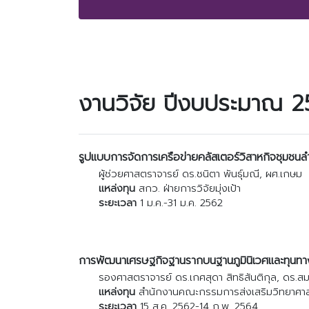
งานวิจัย ปีงบประมาณ 
รูปแบบการจัดการเครือข่ายคลัสเตอร์วิสาหกิจชุมชนล
ผู้ช่วยศาสตราจารย์ ดร.ชนิตา พันธุ์มณี, ผศ.เกษม 
แหล่งทุน
สกว. ฝ่ายการวิจัยมุ่งเป้า
ระยะเวลา
1 ม.ค.-31 ม.ค. 2562
การพัฒนาเศรษฐกิจฐานรากบนฐานภูมินิเวศและทุนทา
รองศาสตราจารย์ ดร.เกศสุดา สิทธิสันติกุล, ดร.สม
แหล่งทุน
สำนักงานคณะกรรมการส่งเสริมวิทยาศาสตร
ระยะเวลา
15 ส.ค. 2562-14 ก.พ. 2564