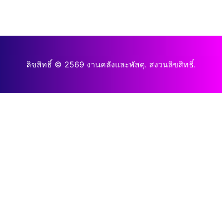
ลิขสิทธิ์ © 2569 งานคลังและพัสดุ. สงวนลิขสิทธิ์.