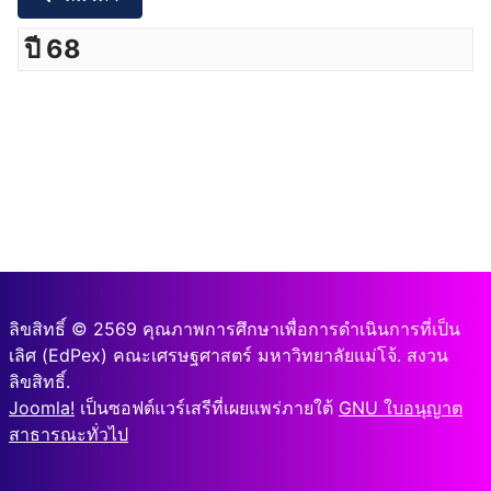
ปี 68
ลิขสิทธิ์ © 2569 คุณภาพการศึกษาเพื่อการดำเนินการที่เป็น
เลิศ (EdPex) คณะเศรษฐศาสตร์ มหาวิทยาลัยแม่โจ้. สงวน
ลิขสิทธิ์.
Joomla!
เป็นซอฟต์แวร์เสรีที่เผยแพร่ภายใต้
GNU ใบอนุญาต
สาธารณะทั่วไป