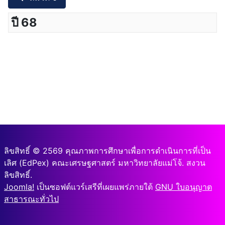
ปี 68
ลิขสิทธิ์ © 2569 คุณภาพการศึกษาเพื่อการดำเนินการที่เป็น
เลิศ (EdPex) คณะเศรษฐศาสตร์ มหาวิทยาลัยแม่โจ้. สงวน
ลิขสิทธิ์.
Joomla!
เป็นซอฟต์แวร์เสรีที่เผยแพร่ภายใต้
GNU ใบอนุญาต
สาธารณะทั่วไป