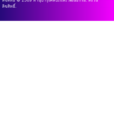
ลิขสิทธิ์ © 2569 ทำนุบำรุงศิลปะและวัฒนธรรม. สงวน
ลิขสิทธิ์.